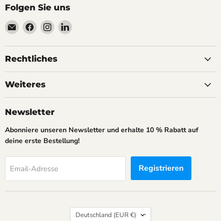
Folgen Sie uns
Email
Finden
Finden
Finden
AnoKath
Sie
Sie
Sie
uns
uns
uns
auf
auf
auf
Rechtliches
Facebook
Instagram
LinkedIn
Weiteres
Newsletter
Abonniere unseren Newsletter und erhalte 10 % Rabatt auf
deine erste Bestellung!
Registrieren
Email-Adresse
Land
Deutschland
(EUR €)