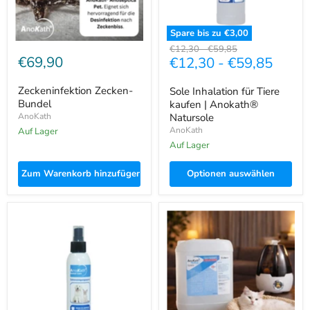
Spare bis zu
€3,00
Ursprünglicher
Ursprünglicher
€12,30
-
€59,85
€69,90
€12,30
-
€59,85
Preis
Preis
Zeckeninfektion Zecken-
Sole Inhalation für Tiere
Bundel
kaufen | Anokath®
AnoKath
Natursole
AnoKath
Auf Lager
Auf Lager
Zum Warenkorb hinzufügen
Optionen auswählen
AnoKath®
Katzenurin
Dental
Geruch
Spray
entfernen
–
–
Hunde
AnoKath®
Zahnpflege
Medical
ohne
für
Zähneputzen,
Raum
frischer
&