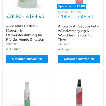
&
Katzen
Spare bis zu
€4,00
Ursprünglicher
Ursprünglicher
€15,90
-
€49,90
€38,90
-
€184,90
€14,90
-
€45,90
Preis
Preis
AnoKath® Gastral –
AnoKath AniSeptica Pet –
Magen- &
Wundversorgung &
Darmunterstützung für
Wunddesinfektion für
Pferde, Hunde & Katzen
Tiere
AnoKath
AnoKath
Auf Lager
Auf Lager
Optionen auswählen
Optionen auswählen
Ohrenreiniger
AnoKath®
für
AniSeptica
Hunde,
Wundgel
Katzen
–
und
Schutzfilm
weitere
nach
Haustiere
der
Wundversorgung
bei