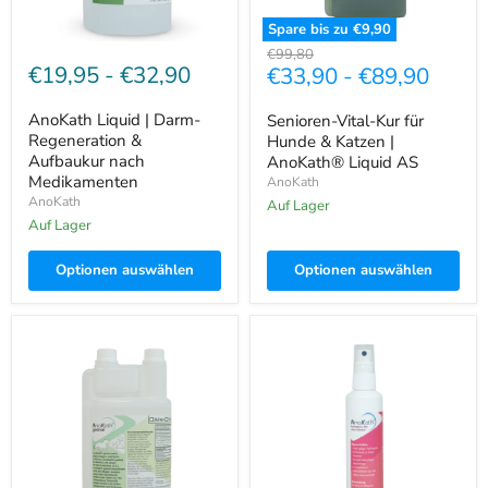
Liquid
AS
Spare bis zu
€9,90
Ursprünglicher
€99,80
€19,95
-
€32,90
€33,90
-
€89,90
Preis
AnoKath Liquid | Darm-
Senioren-Vital-Kur für
Regeneration &
Hunde & Katzen |
Aufbaukur nach
AnoKath® Liquid AS
Medikamenten
AnoKath
AnoKath
Auf Lager
Auf Lager
Optionen auswählen
Optionen auswählen
AnoKath®
AnoKath
Gastral
AniSeptica
–
Pet
Magen-
–
&
Wundversorgung
Darmunterstützung
&
für
Wunddesinfektion
Pferde,
für
Hunde
Tiere