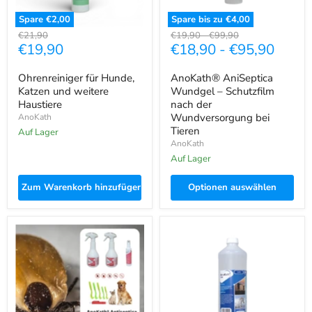
Tieren
Spare
€2,00
Spare bis zu
€4,00
Ursprünglicher
Ursprünglicher
Ursprünglicher
€21,90
€19,90
-
€99,90
Aktueller
€19,90
€18,90
-
€95,90
Preis
Preis
Preis
Preis
Ohrenreiniger für Hunde,
AnoKath® AniSeptica
Katzen und weitere
Wundgel – Schutzfilm
Haustiere
nach der
Wundversorgung bei
AnoKath
Tieren
Auf Lager
AnoKath
Auf Lager
Zum Warenkorb hinzufügen
Optionen auswählen
Zeckeninfektion
Sole
Zecken-
Inhalation
Bundel
für
Tiere
kaufen
|
Anokath®
Natursole