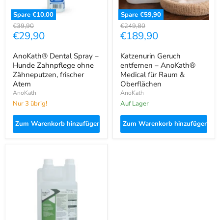
Atem
Oberflächen
Spare
€10,00
Spare
€59,90
Ursprünglicher
Ursprünglicher
€39,90
€249,80
Aktueller
Aktueller
€29,90
€189,90
Preis
Preis
Preis
Preis
AnoKath® Dental Spray –
Katzenurin Geruch
Hunde Zahnpflege ohne
entfernen – AnoKath®
Zähneputzen, frischer
Medical für Raum &
Atem
Oberflächen
AnoKath
AnoKath
Nur 3 übrig!
auf Lager
Zum Warenkorb hinzufügen
Zum Warenkorb hinzufügen
AnoKath®
Liquid
–
Säure-
Basen-
Haushalt
beim
Hund
unterstützen