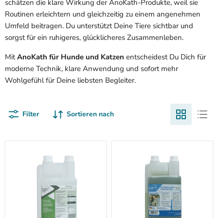
schätzen die klare Wirkung der AnoKath-Produkte, weil sie
Routinen erleichtern und gleichzeitig zu einem angenehmen
Umfeld beitragen. Du unterstützt Deine Tiere sichtbar und
sorgst für ein ruhigeres, glücklicheres Zusammenleben.
Mit
AnoKath für Hunde und Katzen
entscheidest Du Dich für
moderne Technik, klare Anwendung und sofort mehr
Wohlgefühl für Deine liebsten Begleiter.
Filter
Sortieren nach
AnoKath
Senioren-
Liquid
Vital-
|
Kur
Darm-
für
Regeneration
Hunde
&
&
Aufbaukur
Katzen
nach
|
Medikamenten
AnoKath®