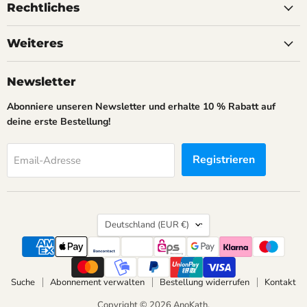
auf
auf
auf
Rechtliches
Facebook
Instagram
LinkedIn
Weiteres
Newsletter
Abonniere unseren Newsletter und erhalte 10 % Rabatt auf
deine erste Bestellung!
Registrieren
Email-Adresse
Land
Deutschland
(EUR €)
Suche
Abonnement verwalten
Bestellung widerrufen
Kontakt
Copyright © 2026 AnoKath.