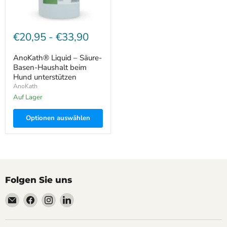
€20,95
-
€33,90
AnoKath® Liquid – Säure-
Basen-Haushalt beim
Hund unterstützen
AnoKath
Auf Lager
Optionen auswählen
Folgen Sie uns
Email
Finden
Finden
Finden
AnoKath
Sie
Sie
Sie
uns
uns
uns