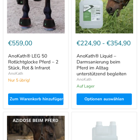
–
Pferd
2
im
Stück,
Alltag
Rot
unterstützend
&
begleiten
Infrarot
€559,00
€224,90
-
€354,90
AnoKath® LEG 50
AnoKath® Liquid –
Rotlichtglocke Pferd – 2
Darmsanierung beim
Stück, Rot & Infrarot
Pferd im Alltag
unterstützend begleiten
AnoKath
AnoKath
Nur 5 übrig!
Auf Lager
Zum Warenkorb hinzufügen
Optionen auswählen
AnoKath®
AnoKath®
Liquid
Liquid
–
–
Säure-
Säure-
Basen-
Basen-