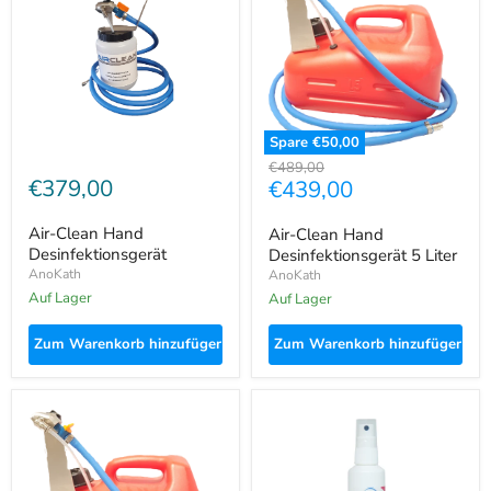
Desinfektionsgerät
Desinfektionsgerät
5
Liter
Spare
€50,00
Ursprünglicher
€489,00
€379,00
Aktueller
€439,00
Preis
Preis
Air-Clean Hand
Air-Clean Hand
Desinfektionsgerät
Desinfektionsgerät 5 Liter
AnoKath
AnoKath
Auf Lager
Auf Lager
Zum Warenkorb hinzufügen
Zum Warenkorb hinzufügen
Air-
AnoKath
Clean
AniSeptica
Hand
Pet
Desinfektionsgerät
–
5
Wundversorgung