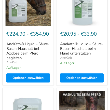
Haushalt
Haushalt
bei
beim
Azidose
Hund
beim
unterstützen
Pferd
begleiten
€224,90
-
€354,90
€20,95
-
€33,90
AnoKath® Liquid – Säure-
AnoKath® Liquid – Säure-
Basen-Haushalt bei
Basen-Haushalt beim
Azidose beim Pferd
Hund unterstützen
begleiten
AnoKath
AnoKath
Auf Lager
Auf Lager
Optionen auswählen
Optionen auswählen
AnoKath®
AnoKath®
Liquid
Liquid
–
–
Säure-
unterstützende
Basen-
Begleitung