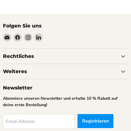
Folgen Sie uns
Email
Finden
Finden
Finden
AnoKath
Sie
Sie
Sie
uns
uns
uns
auf
auf
auf
Rechtliches
Facebook
Instagram
LinkedIn
Weiteres
Newsletter
Abonniere unseren Newsletter und erhalte 10 % Rabatt auf
deine erste Bestellung!
Registrieren
Email-Adresse