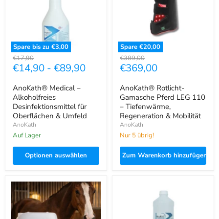
für
110
Oberflächen
–
&
Tiefenwärme,
Umfeld
Regeneration
&
Mobilität
Spare bis zu
€3,00
Spare
€20,00
Ursprünglicher
Ursprünglicher
€17,90
€389,00
Aktueller
€14,90
-
€89,90
€369,00
Preis
Preis
Preis
AnoKath® Medical –
AnoKath® Rotlicht-
Alkoholfreies
Gamasche Pferd LEG 110
Desinfektionsmittel für
– Tiefenwärme,
Oberflächen & Umfeld
Regeneration & Mobilität
AnoKath
AnoKath
Auf Lager
Nur 5 übrig!
Optionen auswählen
Zum Warenkorb hinzufügen
AnoKath®
AnoKath®
Sarkoid-
Schimmel-
Set
Desinfektionsmittel
Pferd
–
–
für