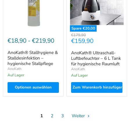
hygienische
L
Stallpflege
Tank
für
hygienische
Raumluft
Spare
€20,00
Ursprünglicher
€179,90
€18,90
-
€219,90
Aktueller
€159,90
Preis
Preis
AnoKath® Stallhygiene &
AnoKath® Ultraschall-
Stalldesinfektion –
Luftbefeuchter – 6 L Tank
hygienische Stallpflege
für hygienische Raumluft
AnoKath
AnoKath
Auf Lager
Auf Lager
Optionen auswählen
Zum Warenkorb hinzufügen
1
2
3
Weiter