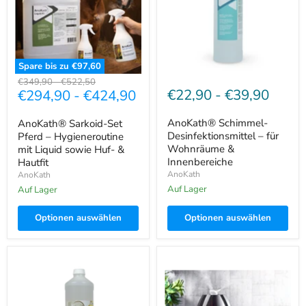
Hygieneroutine
Wohnräume
mit
&
Liquid
Innenbereiche
sowie
Huf-
&
Spare bis zu
€97,60
Hautfit
Ursprünglicher
Ursprünglicher
€349,90
-
€522,50
€22,90
-
€39,90
€294,90
-
€424,90
Preis
Preis
AnoKath® Schimmel-
AnoKath® Sarkoid-Set
Desinfektionsmittel – für
Pferd – Hygieneroutine
Wohnräume &
mit Liquid sowie Huf- &
Innenbereiche
Hautfit
AnoKath
AnoKath
Auf Lager
Auf Lager
Optionen auswählen
Optionen auswählen
AnoKath®
AnoKath®
Stallhygiene
Ultraschall-
&
Luftbefeuchter
Stalldesinfektion
–
–
6