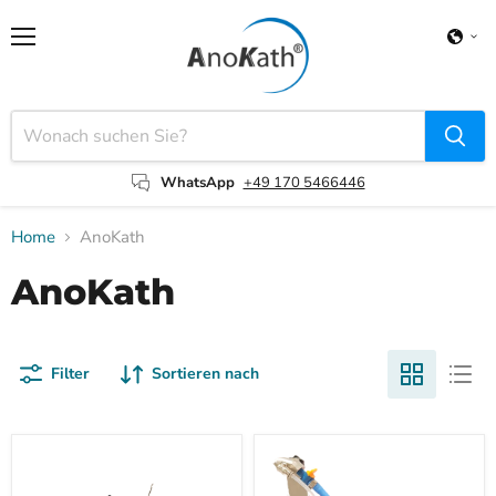
Menü
WhatsApp
+49 170 5466446
Home
AnoKath
AnoKath
Filter
Sortieren nach
Air-
Air-
Clean
Clean
Hand
Hand