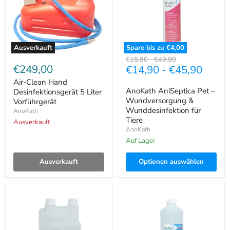
Liter
&
Vorführgerät
Wunddesinfektion
für
Tiere
Ausverkauft
Spare bis zu
€4,00
Ursprünglicher
Ursprünglicher
€15,90
-
€49,90
€249,00
€14,90
-
€45,90
Preis
Preis
Air-Clean Hand
AnoKath AniSeptica Pet –
Desinfektionsgerät 5 Liter
Wundversorgung &
Vorführgerät
Wunddesinfektion für
AnoKath
Tiere
Ausverkauft
AnoKath
Auf Lager
Ausverkauft
Optionen auswählen
AnoKath
AnoKath®
Liquid
Air-
|
Clean
Darm-
–
Regeneration
Auto,