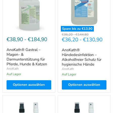
&
Schutz
Darmunterstützung
für
für
hygienische
Pferde,
Hände
Hunde
&
Katzen
Spare bis zu
€13,90
Ursprünglicher
Ursprünglicher
€36,20
-
€144,80
€38,90
-
€184,90
€36,20
-
€130,90
Preis
Preis
AnoKath® Gastral –
AnoKath®
Magen- &
Händedesinfektion –
Darmunterstützung für
Alkoholfreier Schutz für
Pferde, Hunde & Katzen
hygienische Hände
AnoKath
AnoKath
Auf Lager
Auf Lager
Optionen auswählen
Optionen auswählen
AnoKath®
AnoKath®
Koi
Koi-
antiBac
antiBac
–
100ml