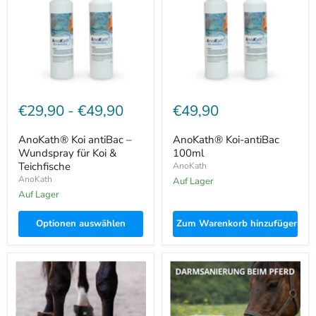
Wundspray
für
Koi
&
Teichfische
€29,90
-
€49,90
€49,90
AnoKath® Koi antiBac –
AnoKath® Koi-antiBac
Wundspray für Koi &
100ml
Teichfische
AnoKath
AnoKath
Auf Lager
Auf Lager
Optionen auswählen
Zum Warenkorb hinzufügen
AnoKath®
AnoKath®
LEG
Liquid
50
–
Rotlichtglocke
Darmsanierung
Pferd
beim