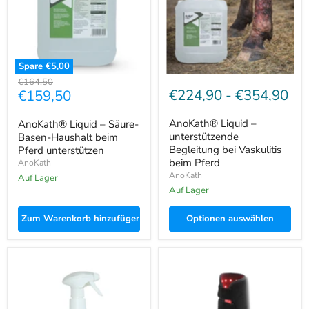
Haushalt
bei
beim
Vaskulitis
Pferd
beim
unterstützen
Pferd
Spare
€5,00
Ursprünglicher
€164,50
Aktueller
€224,90
-
€354,90
€159,50
Preis
Preis
AnoKath® Liquid –
AnoKath® Liquid – Säure-
unterstützende
Basen-Haushalt beim
Begleitung bei Vaskulitis
Pferd unterstützen
beim Pferd
AnoKath
AnoKath
Auf Lager
Auf Lager
Zum Warenkorb hinzufügen
Optionen auswählen
AnoKath®
AnoKath®
Medical
Rotlicht-
–
Gamasche
Alkoholfreies
Pferd
Desinfektionsmittel
LEG