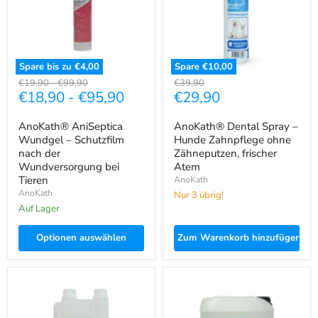
nach
Zahnpflege
der
ohne
Wundversorgung
Zähneputzen,
bei
frischer
Tieren
Atem
Spare bis zu
€4,00
Spare
€10,00
Ursprünglicher
Ursprünglicher
Ursprünglicher
€19,90
-
€99,90
€39,90
Aktueller
€18,90
-
€95,90
€29,90
Preis
Preis
Preis
Preis
AnoKath® AniSeptica
AnoKath® Dental Spray –
Wundgel – Schutzfilm
Hunde Zahnpflege ohne
nach der
Zähneputzen, frischer
Wundversorgung bei
Atem
Tieren
AnoKath
AnoKath
Nur 3 übrig!
Auf Lager
Optionen auswählen
Zum Warenkorb hinzufügen
AnoKath®
AnoKath®
Gastral
Händedesinfektion
–
–
Magen-
Alkoholfreier