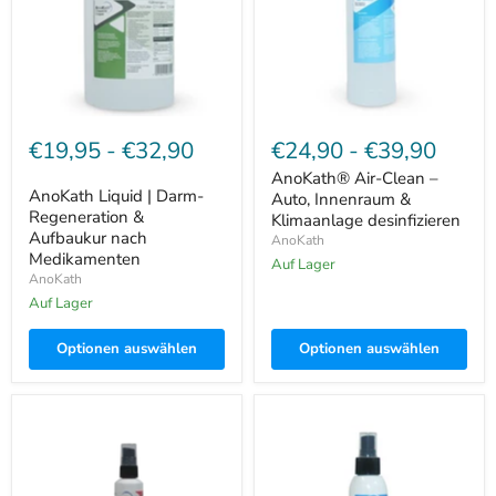
&
Innenraum
Aufbaukur
&
nach
Klimaanlage
Medikamenten
desinfizieren
€19,95
-
€32,90
€24,90
-
€39,90
AnoKath® Air-Clean –
AnoKath Liquid | Darm-
Auto, Innenraum &
Regeneration &
Klimaanlage desinfizieren
Aufbaukur nach
AnoKath
Medikamenten
Auf Lager
AnoKath
Auf Lager
Optionen auswählen
Optionen auswählen
AnoKath®
AnoKath®
AniSeptica
Dental
Wundgel
Spray
–
–
Schutzfilm
Hunde